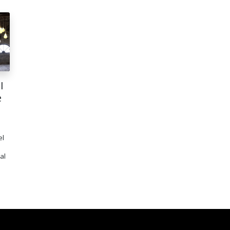
I
e
el
al