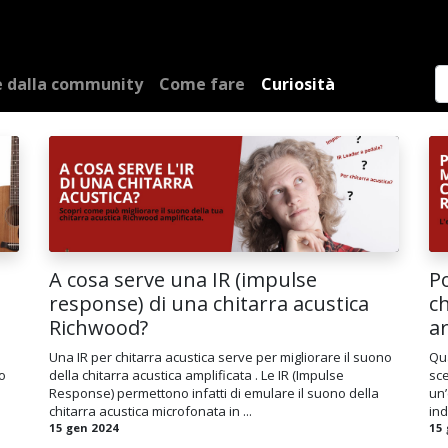
Artisti
Blog
Registra prodotto
Forum
Test Play!
e dalla community
Come fare
Curiosità
A cosa serve una IR (impulse
Po
response) di una chitarra acustica
ch
Richwood?
ar
Una IR per chitarra acustica serve per migliorare il suono
Qua
to
della chitarra acustica amplificata . Le IR (Impulse
sce
Response) permettono infatti di emulare il suono della
un
chitarra acustica microfonata in ...
ind
15 gen 2024
15