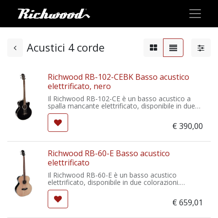
Acustici 4 corde
Richwood RB-102-CEBK Basso acustico
elettrificato, nero
Il Richwood RB-102-CE è un basso acustico a
spalla mancante elettrificato, disponibile in due
colorazioni. Equipaggiato con meccaniche die
cast. Dotato di sistema di elettrificazione con
€
390,00
equalizzatore a 4 bande.
Richwood RB-60-E Basso acustico
elettrificato
Il Richwood RB-60-E è un basso acustico
elettrificato, disponibile in due colorazioni.
Equipaggiato con meccaniche die cast. Dotato di
sistema di preamplificazione con equalizzatore a
€
659,01
4 bande.