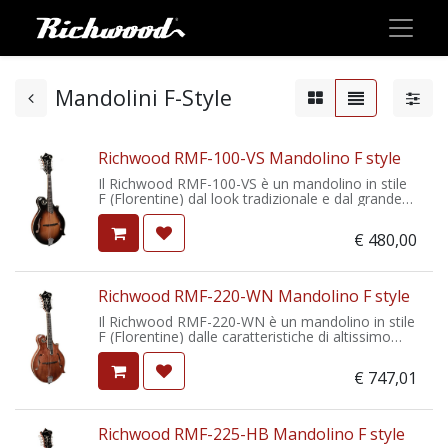
Mandolini F-Style
Richwood RMF-100-VS Mandolino F style
Il Richwood RMF-100-VS è un mandolino in stile
F (Florentine) dal look tradizionale e dal grande
suono). Come tutti gli strumenti della serie
Master di Richwood, viene settato
€
480,00
professionalmente prima di essere spedito.
Richwood RMF-220-WN Mandolino F style
Il Richwood RMF-220-WN è un mandolino in stile
F (Florentine) dalle caratteristiche di altissimo
livello. Dettaglio sonoro, grande volume e
dettagli di pregio. Come tutti gli strumenti della
€
747,01
serie Master di Richwood viene settato
professionalmente prima di essere spedito.
Richwood RMF-225-HB Mandolino F style