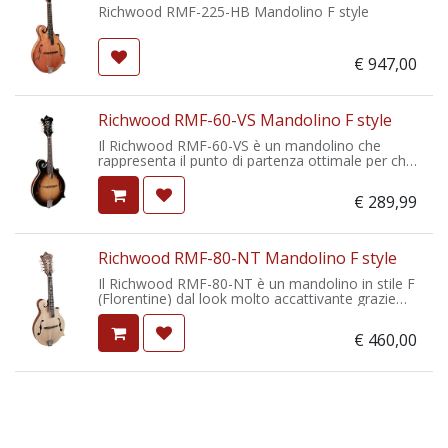
Richwood RMF-225-HB Mandolino F style
€
947,00
Richwood RMF-60-VS Mandolino F style
Il Richwood RMF-60-VS è un mandolino che
rappresenta il punto di partenza ottimale per chi
inizia a suonare il mandolino. Versione in stile F
(Florentine) dal suono pieno e potente.
€
289,99
Richwood RMF-80-NT Mandolino F style
Il Richwood RMF-80-NT è un mandolino in stile F
(Florentine) dal look molto accattivante grazie
alla finitura naturale. Questo strumento offre una
grande facilità di esecuzione unita ad un suono
€
460,00
dettagliato e potente.